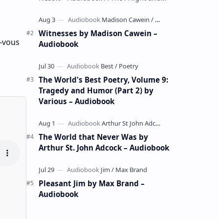
whimsical collection of poems by the
celebrated children's author …
Witnesses by Madison Cawein –
z-vous
Audiobook
The World's Best Poetry, Volume 9:
Tragedy and Humor (Part 2) by
Various – Audiobook
The World that Never Was by
Arthur St. John Adcock – Audiobook
Pleasant Jim by Max Brand –
Audiobook