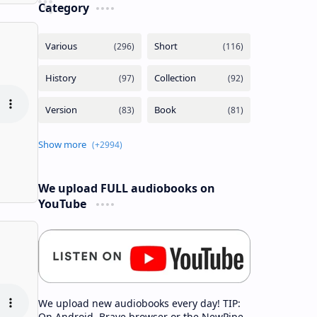
Category
We upload FULL audiobooks on
YouTube
We upload new audiobooks every day! TIP:
On Android, Brave browser or the NewPipe