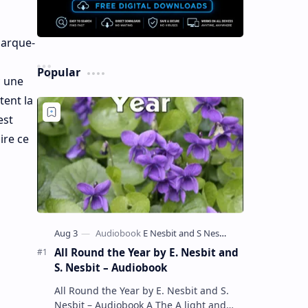
marque-
Popular
c une
tent la
est
ire ce
s
All Round the Year by E. Nesbit and
S. Nesbit – Audiobook
All Round the Year by E. Nesbit and S.
Nesbit – Audiobook A The A light and