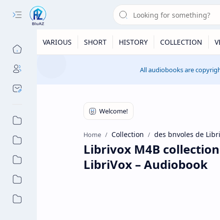
VARIOUS
SHORT
HISTORY
COLLECTION
V
All audiobooks are copyrigh
Collection
des bnvoles de Libr
Home
Librivox M4B collectio
LibriVox – Audiobook