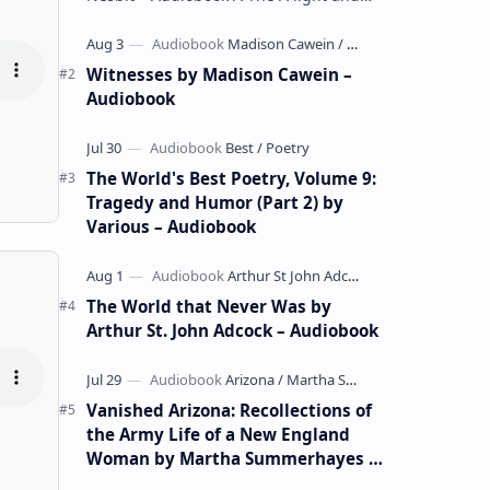
whimsical collection of poems by the
celebrated children's author …
Witnesses by Madison Cawein –
Audiobook
The World's Best Poetry, Volume 9:
Tragedy and Humor (Part 2) by
Various – Audiobook
The World that Never Was by
Arthur St. John Adcock – Audiobook
Vanished Arizona: Recollections of
the Army Life of a New England
Woman by Martha Summerhayes –
Audiobook