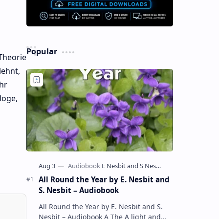
Popular
Theorie
lehnt,
hr
loge,
All Round the Year by E. Nesbit and
S. Nesbit – Audiobook
All Round the Year by E. Nesbit and S.
Nesbit – Audiobook A The A light and