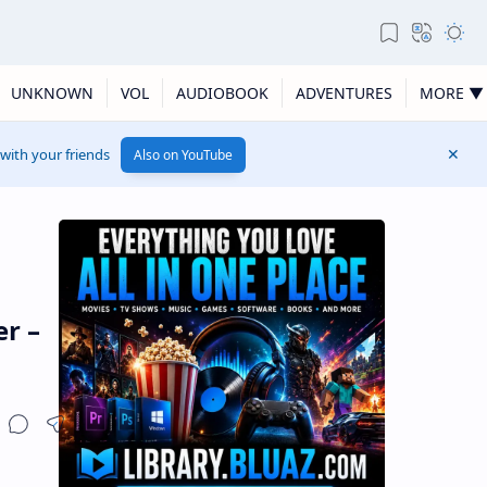
UNKNOWN
VOL
AUDIOBOOK
ADVENTURES
MORE ▼
 with your friends
Also on YouTube
r –