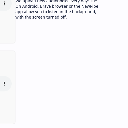
We upload new audiobooks every day! TIP:
On Android, Brave browser or the NewPipe
app allow you to listen in the background,
with the screen turned off.